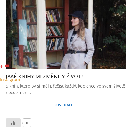
be
JAKÉ KNIHY MI ZMĚNILY ŽIVOT?
Instagram
2021-
5 knih, které by si měl přečíst každý, kdo chce ve svém životě
01-
něco změnit.
07
ČÍST DÁLE …
0