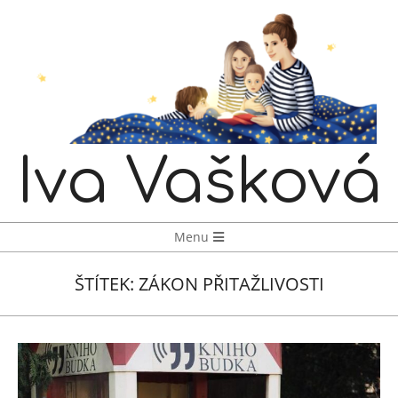
Skip
to
content
Iva Vašková
Navigation
Menu
Menu
ŠTÍTEK:
ZÁKON PŘITAŽLIVOSTI