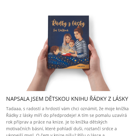
NAPSALA JSEM DĚTSKOU KNIHU ŘÁDKY Z LÁSKY
2020-
Tadaaa, s radostí a hrdostí vám chci oznámit, že moje knížka
10-
Řádky z lásky míří do předprodeje! A tím se pomalu uzavírá
05
rok příprav a práce na knize. Je to knížka dětských
motivačních básní, které pohladí duši, roztančí srdce a
ukonejší mysl. O čem v knize píšu? Píšu o lásce a