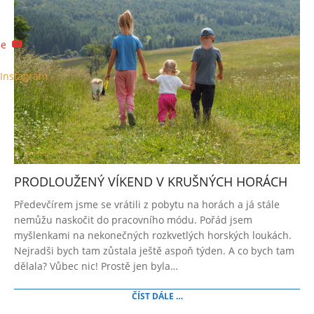
be
Instagram
PRODLOUŽENÝ VÍKEND V KRUŠNÝCH HORÁCH
2018-
Předevčírem jsme se vrátili z pobytu na horách a já stále
06-
nemůžu naskočit do pracovního módu. Pořád jsem
19
myšlenkami na nekonečných rozkvetlých horských loukách.
Nejradši bych tam zůstala ještě aspoň týden. A co bych tam
dělala? Vůbec nic! Prostě jen byla…
ČÍST DÁLE …