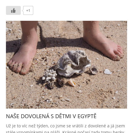
+1
NAŠE DOVOLENÁ S DĚTMI V EGYPTĚ
2018-
Už je to víc než týden, co jsme se vrátili z dovolené a já jsem
04-
stále vzpomínkami na pláži. Krásné počasí tady tomu hezky