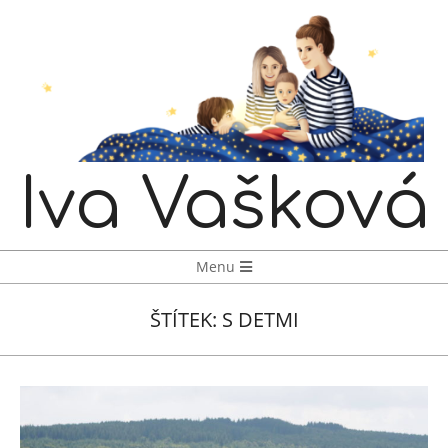
Skip
to
content
Iva Vašková
Navigation
Menu
Menu
ŠTÍTEK:
S DETMI